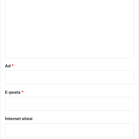
o
r
u
m
*
Ad
*
E-posta
*
İnternet sitesi