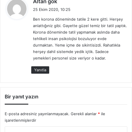
Altan gök
e
25 Ekim 2020, 10:25
d
Ben korona döneminde tatile 2 kere gitti. Herşey
i
anlattığıniz gibi. Gayette güzel temiz bir tatil yaptık.
k
Korona döneminde tatil yapmamak aslında daha
i
tehlikeli insan psikolojisi bozuluyor evde
:
durmaktan. Yeme içme de sikintisizdi. Rahatlıkla
herşey dahil sistemde yedik içtik. Sadece
yemekleri personel size veriyor o kadar.
Yanıtla
Bir yanıt yazın
E-posta adresiniz yayınlanmayacak.
Gerekli alanlar
*
ile
işaretlenmişlerdir
Y