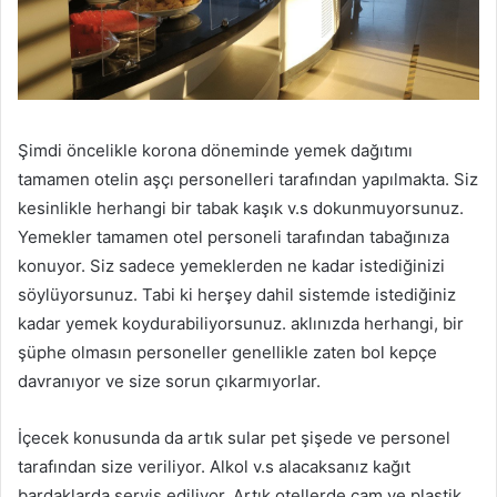
Şimdi öncelikle korona döneminde yemek dağıtımı
tamamen otelin aşçı personelleri tarafından yapılmakta. Siz
kesinlikle herhangi bir tabak kaşık v.s dokunmuyorsunuz.
Yemekler tamamen otel personeli tarafından tabağınıza
konuyor. Siz sadece yemeklerden ne kadar istediğinizi
söylüyorsunuz. Tabi ki herşey dahil sistemde istediğiniz
kadar yemek koydurabiliyorsunuz. aklınızda herhangi, bir
şüphe olmasın personeller genellikle zaten bol kepçe
davranıyor ve size sorun çıkarmıyorlar.
İçecek konusunda da artık sular pet şişede ve personel
tarafından size veriliyor. Alkol v.s alacaksanız kağıt
bardaklarda servis ediliyor. Artık otellerde cam ve plastik