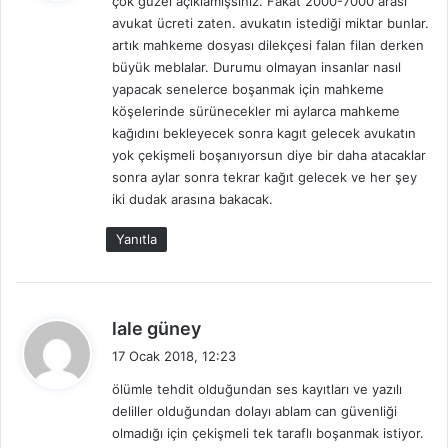
çok güzel açıklamışsınız. Fakat 2000-7000 arası
i
avukat ücreti zaten. avukatın istediği miktar bunlar.
k
artık mahkeme dosyası dilekçesi falan filan derken
i
büyük meblalar. Durumu olmayan insanlar nasıl
:
yapacak senelerce boşanmak için mahkeme
köşelerinde sürünecekler mi aylarca mahkeme
kağıdını bekleyecek sonra kagıt gelecek avukatın
yok çekişmeli boşanıyorsun diye bir daha atacaklar
sonra aylar sonra tekrar kağıt gelecek ve her şey
iki dudak arasına bakacak.
Yanıtla
d
lale güney
e
17 Ocak 2018, 12:23
d
ölümle tehdit olduğundan ses kayıtları ve yazılı
i
deliller olduğundan dolayı ablam can güvenliği
k
olmadığı için çekişmeli tek taraflı boşanmak istiyor.
i