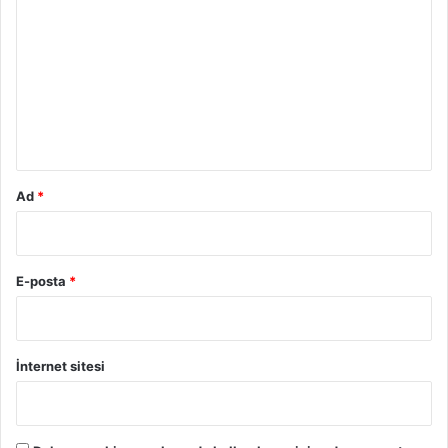
o
r
u
m
*
Ad
*
E-posta
*
İnternet sitesi