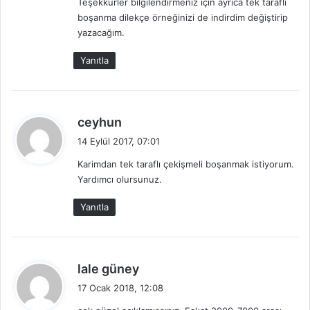
Teşekkürler bilgilendirmeniz için ayrıca tek taraflı
boşanma dilekçe örneğinizi de indirdim değiştirip
yazacağım.
Yanıtla
d
ceyhun
e
14 Eylül 2017, 07:01
d
Karimdan tek taraflı çekişmeli boşanmak istiyorum.
i
Yardımcı olursunuz.
k
i
Yanıtla
:
d
lale güney
e
17 Ocak 2018, 12:08
d