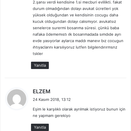
2.şansı verdi kendisine 1.si mecburi evlilikti. fakat
:
durum olmadığından dolayı avukat ücretleri yok
yüksek olduğundan ve kendisinin cocugu daha
kucuk oldugundan dolayı calısmıyor. avukatsız
senelerce surermi bosanma süresi. çünkü baba
nafaka ödememıstı ılk bosanmadada sımdıde ayrı
evde yasıyorlar aylarca maddı manevı bız cocugun
ıhtıyaclarını karsılıyoruz lutfen bılgılendırırmsnz
tskler
Yanıtla
d
ELZEM
e
24 Kasım 2018, 13:12
d
Eşim le karşılıklı olarak ayrılmak istiyoruz bunun için
i
ne yapmam gerekiyo
k
i
Yanıtla
: