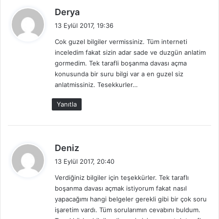
d
Derya
e
13 Eylül 2017, 19:36
d
Cok guzel bilgiler vermissiniz. Tüm interneti
i
inceledim fakat sizin adar sade ve duzgün anlatim
k
gormedim. Tek tarafli boşanma davası açma
i
konusunda bir suru bilgi var a en guzel siz
:
anlatmissiniz. Tesekkurler…
Yanıtla
d
Deniz
e
13 Eylül 2017, 20:40
d
Verdiğiniz bilgiler için teşekkürler. Tek taraflı
i
boşanma davası açmak istiyorum fakat nasıl
k
yapacağımı hangi belgeler gerekli gibi bir çok soru
i
işaretim vardı. Tüm sorularımın cevabını buldum.
: