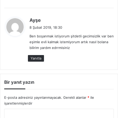
d
Ayşe
e
8 Şubat 2019, 18:30
d
Ben boşanmak istiyorum şitdetli gecimsizlik var ben
i
eşimle evli kalmak istemiyorum artık nasıl bolana
k
bilirim yardım edrrmisiniz
i
:
Yanıtla
Bir yanıt yazın
E-posta adresiniz yayınlanmayacak.
Gerekli alanlar
*
ile
işaretlenmişlerdir
Y