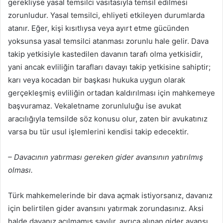
gerekliyse yasal temsilci vasıtasıyla temsil edilmesi
zorunludur. Yasal temsilci, ehliyeti etkileyen durumlarda
atanır. Eğer, kişi kısıtlıysa veya ayırt etme gücünden
yoksunsa yasal temsilci atanması zorunlu hale gelir. Dava
takip yetkisiyle kastedilen davanın tarafı olma yetkisidir,
yani ancak evliliğin tarafları davayı takip yetkisine sahiptir;
karı veya kocadan bir başkası hukuka uygun olarak
gerçekleşmiş evliliğin ortadan kaldırılması için mahkemeye
başvuramaz. Vekaletname zorunluluğu ise avukat
aracılığıyla temsilde söz konusu olur, zaten bir avukatınız
varsa bu tür usul işlemlerini kendisi takip edecektir.
– Davacının yatırması gereken gider avansının yatırılmış
olması.
Türk mahkemelerinde bir dava açmak istiyorsanız, davanız
için belirtilen gider avansını yatırmak zorundasınız. Aksi
halde davanız açılmamış sayılır, ayrıca alınan gider avansı